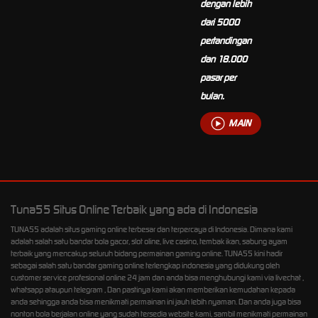
dengan lebih
dari 5000
pertandingan
dan 18.000
pasar per
bulan.
MAIN
Tuna55 Situs Online Terbaik yang ada di Indonesia
TUNA55 adalah situs gaming online terbesar dan terpercaya di Indonesia. Dimana kami
adalah salah satu bandar bola gacor, slot oline, live casino, tembak ikan, sabung ayam
terbaik yang mencakup seluruh bidang permainan gaming online. TUNA55 kini hadir
sebagai salah satu bandar gaming online terlengkap indonesia yang didukung oleh
customer service profesional online 24 jam dan anda bisa menghubungi kami via livechat ,
whatsapp ataupun telegram , Dan pastinya kami akan memberikan kemudahan kepada
anda sehingga anda bisa menikmati permainan ini jauh lebih nyaman. Dan anda juga bisa
nonton bola berjalan online yang sudah tersedia website kami, sambil menikmati permainan