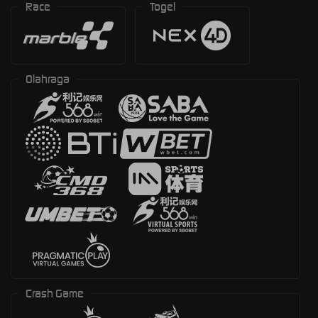
Race
Togel
Olahraga
Crash Game