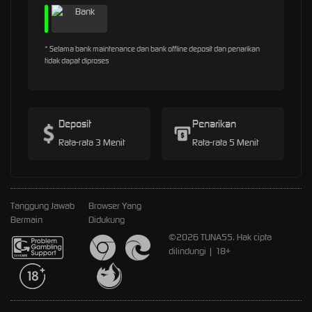
* Selama bank maintenance dan bank offline deposit dan penarikan
tidak dapat diproses
Deposit
Penarikan
Rata-rata 3 Menit
Rata-rata 5 Menit
Tanggung Jawab
Browser Yang
Bermain
Didukung
©2026 TUNA55. Hak cipta
dilindungi | 18+